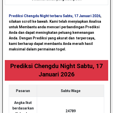
Prediksi Chengdu Night terbaru Sabtu, 17 Januari 2026
,
silakan scroll ke bawah. Kami telah menyiapkan Analisa
untuk Membantu anda mencari perbandingan Prediksi
Anda dan dapat meningkatan peluang kemenangan
Anda. Dengan Prediksi yang akurat dan terpercaya,
kami berharap dapat membantu Anda meraih hasil
maksimal dalam permainan togel.
Prediksi Chengdu Night Sabtu, 17
Januari 2026
Pasaran
Sabtu Wage
Angka Ikut
berdasarkan
24789