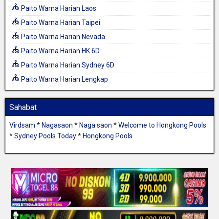
Paito Warna Harian Laos
Paito Warna Harian Taipei
Paito Warna Harian Nevada
Paito Warna Harian HK 6D
Paito Warna Harian Sydney 6D
Paito Warna Harian Lengkap
Sahabat
Virdsam
*
Nagasaon
*
Naga saon
*
Welcome to Hongkong Pools
*
Sydney Pools Today
*
Hongkong Pools