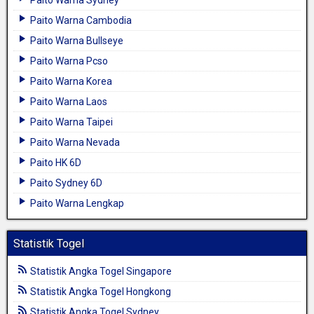
Paito Warna Cambodia
Paito Warna Bullseye
Paito Warna Pcso
Paito Warna Korea
Paito Warna Laos
Paito Warna Taipei
Paito Warna Nevada
Paito HK 6D
Paito Sydney 6D
Paito Warna Lengkap
Statistik Togel
Statistik Angka Togel Singapore
Statistik Angka Togel Hongkong
Statistik Angka Togel Sydney