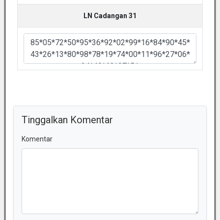
LN Cadangan 31
Tinggalkan Komentar
Komentar