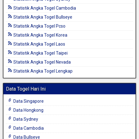
Statistik Angka Togel Cambodia
Statistik Angka Togel Bullseye
Statistik Angka Togel Pcso
Statistik Angka Togel Korea
Statistik Angka Togel Laos
Statistik Angka Togel Taipei
Statistik Angka Togel Nevada
Statistik Angka Togel Lengkap
Data Togel Hari Ini
Data Singapore
Data Hongkong
Data Sydney
Data Cambodia
Data Bullseye