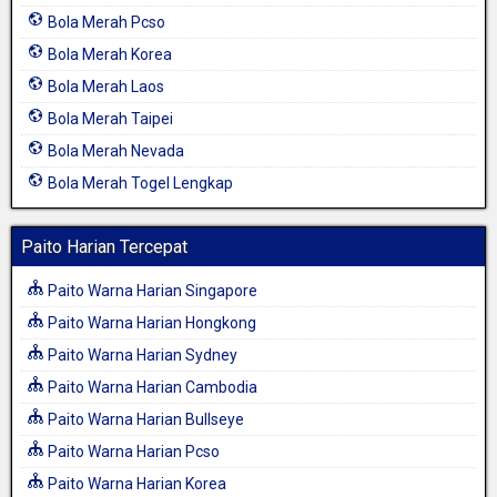
Bola Merah Pcso
Bola Merah Korea
Bola Merah Laos
Bola Merah Taipei
Bola Merah Nevada
Bola Merah Togel Lengkap
Paito Harian Tercepat
Paito Warna Harian Singapore
Paito Warna Harian Hongkong
Paito Warna Harian Sydney
Paito Warna Harian Cambodia
Paito Warna Harian Bullseye
Paito Warna Harian Pcso
Paito Warna Harian Korea