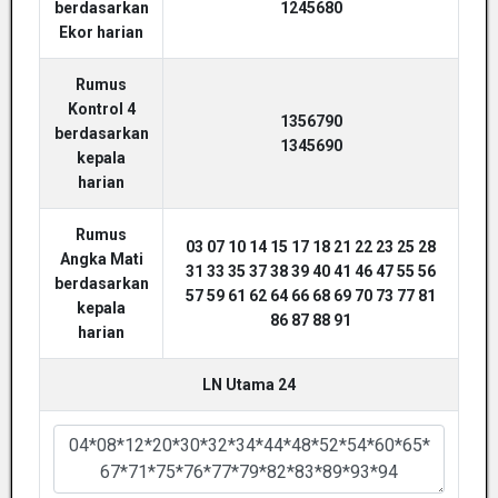
berdasarkan
1245680
Ekor harian
Rumus
Kontrol 4
1356790
berdasarkan
1345690
kepala
harian
Rumus
03 07 10 14 15 17 18 21 22 23 25 28
Angka Mati
31 33 35 37 38 39 40 41 46 47 55 56
berdasarkan
57 59 61 62 64 66 68 69 70 73 77 81
kepala
86 87 88 91
harian
LN Utama 24