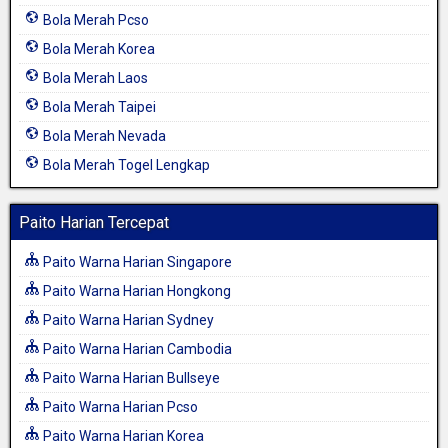
Bola Merah Pcso
Bola Merah Korea
Bola Merah Laos
Bola Merah Taipei
Bola Merah Nevada
Bola Merah Togel Lengkap
Paito Harian Tercepat
Paito Warna Harian Singapore
Paito Warna Harian Hongkong
Paito Warna Harian Sydney
Paito Warna Harian Cambodia
Paito Warna Harian Bullseye
Paito Warna Harian Pcso
Paito Warna Harian Korea