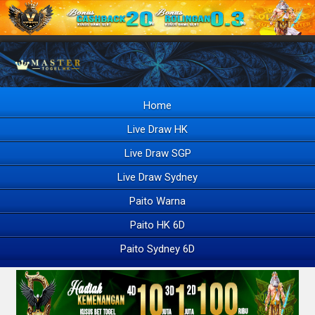
Home
Live Draw HK
Live Draw SGP
Live Draw Sydney
Paito Warna
Paito HK 6D
Paito Sydney 6D