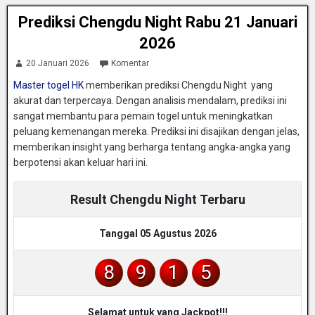
Prediksi Chengdu Night Rabu 21 Januari
2026
20 Januari 2026
Komentar
Master togel HK
memberikan prediksi Chengdu Night yang
akurat dan terpercaya. Dengan analisis mendalam, prediksi ini
sangat membantu para pemain togel untuk meningkatkan
peluang kemenangan mereka. Prediksi ini disajikan dengan jelas,
memberikan insight yang berharga tentang angka-angka yang
berpotensi akan keluar hari ini.
Result Chengdu Night Terbaru
Tanggal 05 Agustus 2026
8
9
1
5
Selamat untuk yang Jackpot!!!