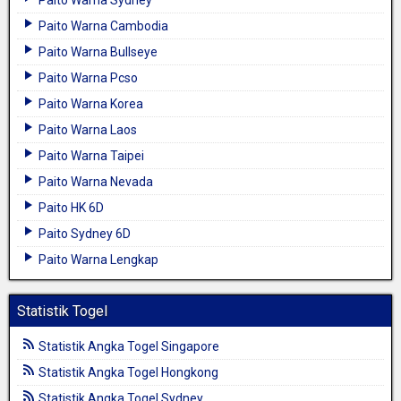
Paito Warna Cambodia
Paito Warna Bullseye
Paito Warna Pcso
Paito Warna Korea
Paito Warna Laos
Paito Warna Taipei
Paito Warna Nevada
Paito HK 6D
Paito Sydney 6D
Paito Warna Lengkap
Statistik Togel
Statistik Angka Togel Singapore
Statistik Angka Togel Hongkong
Statistik Angka Togel Sydney