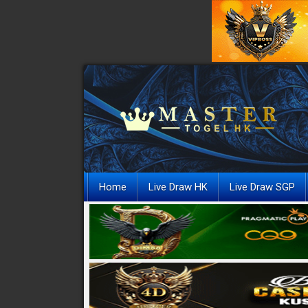
Home
Live Draw HK
Live Draw SGP