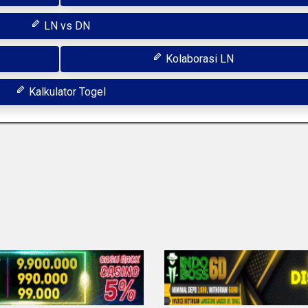
LN vs DN
Kolaborasi LN
Kalkulator Togel