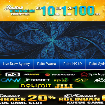
Live Draw Sydney
Paito Warna
Paito HK 6D
Paito Syd