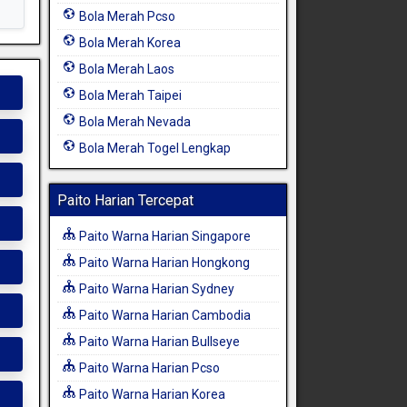
Bola Merah Pcso
Bola Merah Korea
Bola Merah Laos
Bola Merah Taipei
Bola Merah Nevada
Bola Merah Togel Lengkap
Paito Harian Tercepat
Paito Warna Harian Singapore
Paito Warna Harian Hongkong
Paito Warna Harian Sydney
Paito Warna Harian Cambodia
Paito Warna Harian Bullseye
Paito Warna Harian Pcso
Paito Warna Harian Korea