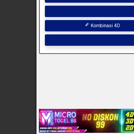
Kombinasi 4D