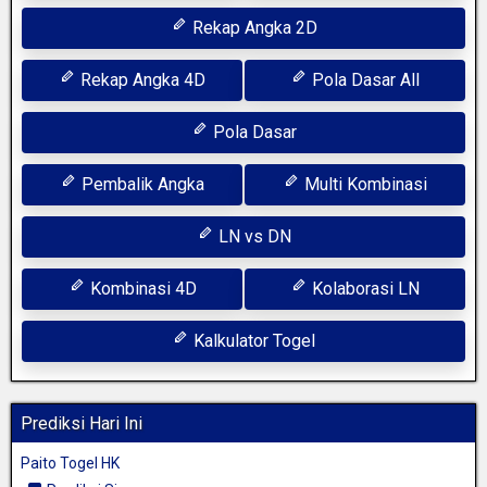
Rekap Angka 2D
Rekap Angka 4D
Pola Dasar All
Pola Dasar
Pembalik Angka
Multi Kombinasi
LN vs DN
Kombinasi 4D
Kolaborasi LN
Kalkulator Togel
Prediksi Hari Ini
Paito Togel HK