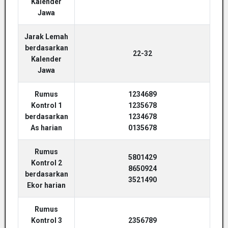
Kalender
Jawa
Jarak Lemah
berdasarkan
22-32
Kalender
Jawa
Rumus
1234689
Kontrol 1
1235678
berdasarkan
1234678
As harian
0135678
Rumus
5801429
Kontrol 2
8650924
berdasarkan
3521490
Ekor harian
Rumus
Kontrol 3
2356789