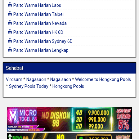
Paito Warna Harian Laos
Paito Warna Harian Taipei
Paito Warna Harian Nevada
Paito Warna Harian HK 6D
Paito Warna Harian Sydney 6D
Paito Warna Harian Lengkap
Sahabat
Virdsam
*
Nagasaon
*
Naga saon
*
Welcome to Hongkong Pools
*
Sydney Pools Today
*
Hongkong Pools