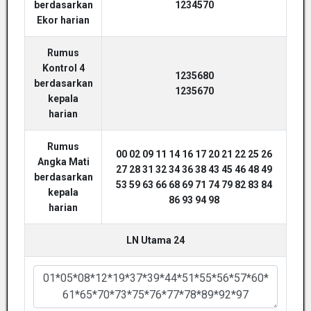
berdasarkan
1234570
Ekor harian
Rumus
Kontrol 4
1235680
berdasarkan
1235670
kepala
harian
Rumus
00 02 09 11 14 16 17 20 21 22 25 26
Angka Mati
27 28 31 32 34 36 38 43 45 46 48 49
berdasarkan
53 59 63 66 68 69 71 74 79 82 83 84
kepala
86 93 94 98
harian
LN Utama 24