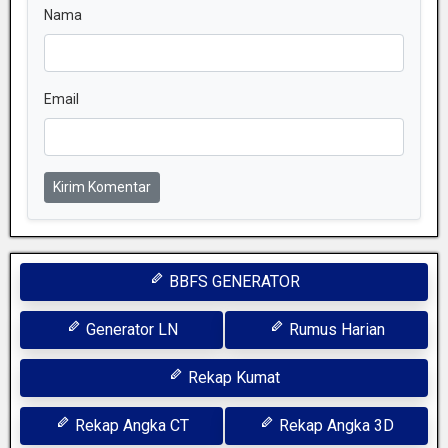
Nama
Email
Kirim Komentar
BBFS GENERATOR
Generator LN
Rumus Harian
Rekap Kumat
Rekap Angka CT
Rekap Angka 3D