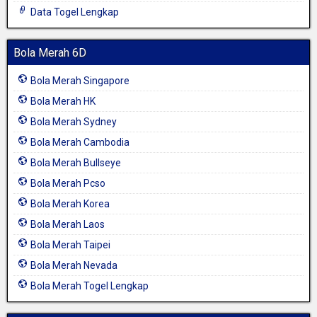
Data Togel Lengkap
Bola Merah 6D
Bola Merah Singapore
Bola Merah HK
Bola Merah Sydney
Bola Merah Cambodia
Bola Merah Bullseye
Bola Merah Pcso
Bola Merah Korea
Bola Merah Laos
Bola Merah Taipei
Bola Merah Nevada
Bola Merah Togel Lengkap