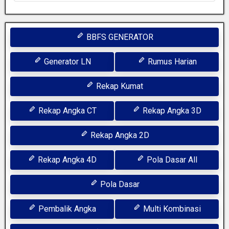
BBFS GENERATOR
Generator LN
Rumus Harian
Rekap Kumat
Rekap Angka CT
Rekap Angka 3D
Rekap Angka 2D
Rekap Angka 4D
Pola Dasar All
Pola Dasar
Pembalik Angka
Multi Kombinasi