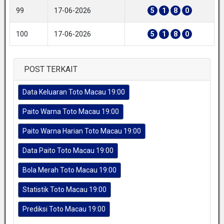
99
17-06-2026
5
1
8
0
100
17-06-2026
5
1
8
0
POST TERKAIT
Data Keluaran Toto Macau 19:00
Paito Warna Toto Macau 19:00
Paito Warna Harian Toto Macau 19:00
Data Paito Toto Macau 19:00
Bola Merah Toto Macau 19:00
Statistik Toto Macau 19:00
Prediksi Toto Macau 19:00