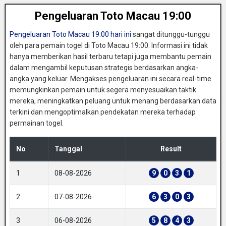
Pengeluaran Toto Macau 19:00
Pengeluaran Toto Macau 19:00 hari ini
sangat ditunggu-tunggu
oleh para pemain togel di Toto Macau 19:00. Informasi ini tidak
hanya memberikan hasil terbaru tetapi juga membantu pemain
dalam mengambil keputusan strategis berdasarkan angka-
angka yang keluar. Mengakses pengeluaran ini secara real-time
memungkinkan pemain untuk segera menyesuaikan taktik
mereka, meningkatkan peluang untuk menang berdasarkan data
terkini dan mengoptimalkan pendekatan mereka terhadap
permainan togel.
No
Tanggal
Result
1
08-08-2026
9
0
3
1
2
07-08-2026
6
3
0
3
3
06-08-2026
5
8
4
3