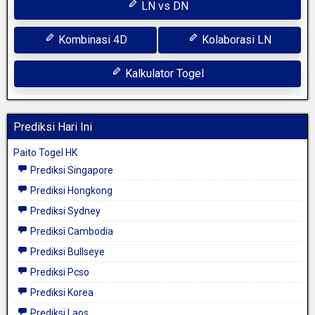
LN vs DN
Kombinasi 4D
Kolaborasi LN
Kalkulator Togel
Prediksi Hari Ini
Paito Togel HK
Prediksi Singapore
Prediksi Hongkong
Prediksi Sydney
Prediksi Cambodia
Prediksi Bullseye
Prediksi Pcso
Prediksi Korea
Prediksi Laos