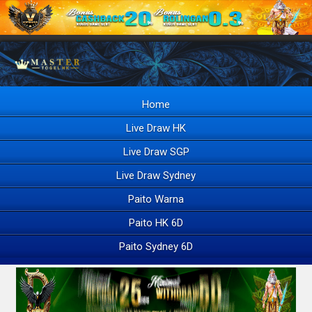
Home
Live Draw HK
Live Draw SGP
Live Draw Sydney
Paito Warna
Paito HK 6D
Paito Sydney 6D