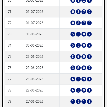
70
02-07-2026
8
2
2
7
71
01-07-2026
0
3
7
0
72
01-07-2026
0
3
7
0
73
30-06-2026
5
6
0
7
74
30-06-2026
5
6
0
7
75
29-06-2026
3
5
0
7
76
29-06-2026
3
5
0
7
77
28-06-2026
6
6
9
1
78
28-06-2026
6
6
9
1
79
27-06-2026
1
6
1
2