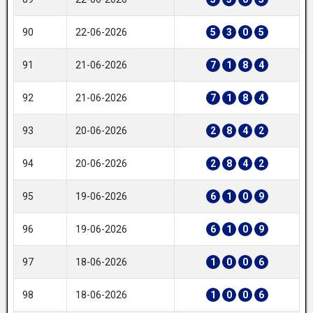
90
22-06-2026
5
3
0
5
91
21-06-2026
7
1
8
4
92
21-06-2026
7
1
8
4
93
20-06-2026
2
8
4
2
94
20-06-2026
2
8
4
2
95
19-06-2026
6
1
0
9
96
19-06-2026
6
1
0
9
97
18-06-2026
1
0
0
6
98
18-06-2026
1
0
0
6