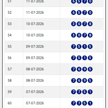
51
11-07-2026
6
5
7
0
52
11-07-2026
6
5
7
0
53
10-07-2026
3
0
7
8
54
10-07-2026
3
0
7
8
55
09-07-2026
7
5
1
5
56
09-07-2026
7
5
1
5
57
08-07-2026
7
6
9
5
58
08-07-2026
7
6
9
5
59
07-07-2026
7
7
5
1
60
07-07-2026
7
7
5
1