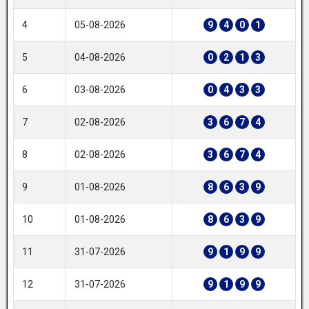
4
05-08-2026
9
4
0
1
5
04-08-2026
0
2
1
3
6
03-08-2026
0
4
3
3
7
02-08-2026
3
6
7
4
8
02-08-2026
3
6
7
4
9
01-08-2026
8
6
3
9
10
01-08-2026
8
6
3
9
11
31-07-2026
9
1
9
9
12
31-07-2026
9
1
9
9