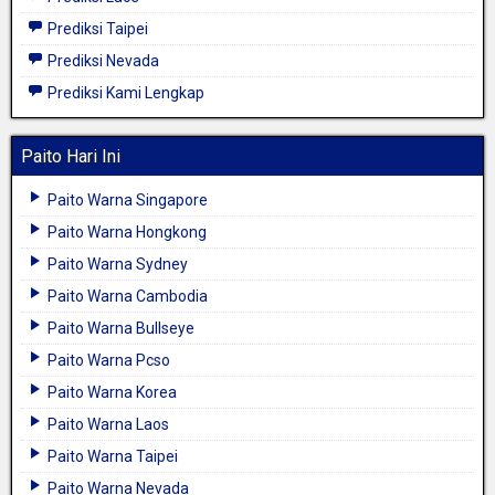
Prediksi Taipei
Prediksi Nevada
Prediksi Kami Lengkap
Paito Hari Ini
Paito Warna Singapore
Paito Warna Hongkong
Paito Warna Sydney
Paito Warna Cambodia
Paito Warna Bullseye
Paito Warna Pcso
Paito Warna Korea
Paito Warna Laos
Paito Warna Taipei
Paito Warna Nevada