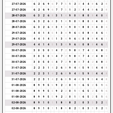
27-07-2026
6
2
6
9
6
7
7
5
1
2
3
4
4
8
6
2
8
27-07-2026
6
2
6
9
6
7
7
5
1
2
3
4
4
8
6
2
8
28-07-2026
6
3
2
6
8
3
1
4
9
0
9
8
0
8
4
0
4
28-07-2026
6
3
2
6
8
3
1
4
9
0
9
8
0
8
4
0
4
28-07-2026
6
3
2
6
8
3
1
4
9
0
9
8
0
8
4
0
4
29-07-2026
4
4
1
4
5
1
3
4
9
6
6
0
8
8
4
6
1
29-07-2026
4
4
1
4
5
1
3
4
9
6
6
0
8
8
4
6
1
29-07-2026
4
4
1
4
5
1
3
4
9
6
6
0
8
8
4
6
1
30-07-2026
3
0
5
0
5
4
7
2
9
8
8
7
4
2
4
8
3
30-07-2026
3
0
5
0
5
4
7
2
9
8
8
7
4
2
4
8
3
30-07-2026
3
0
5
0
5
4
7
2
9
8
8
7
4
2
4
8
3
31-07-2026
2
2
3
1
4
2
6
8
9
4
4
5
9
5
4
4
8
31-07-2026
2
2
3
1
4
2
6
8
9
4
4
5
9
5
4
4
8
31-07-2026
2
2
3
1
4
2
6
8
9
4
4
5
9
5
4
4
8
01-08-2026
8
9
9
5
5
9
2
2
0
1
1
6
5
2
5
1
6
01-08-2026
8
9
9
5
5
9
2
2
0
1
1
6
5
2
5
1
6
01-08-2026
8
9
9
5
5
9
2
2
0
1
1
6
5
2
5
1
6
02-08-2026
8
9
1
0
1
1
8
9
8
2
1
0
3
3
3
2
5
02-08-2026
8
9
1
0
1
1
8
9
8
2
1
0
3
3
3
2
5