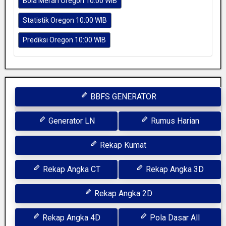
Bola Merah Oregon 10:00 WIB
Statistik Oregon 10:00 WIB
Prediksi Oregon 10:00 WIB
BBFS GENERATOR
Generator LN
Rumus Harian
Rekap Kumat
Rekap Angka CT
Rekap Angka 3D
Rekap Angka 2D
Rekap Angka 4D
Pola Dasar All