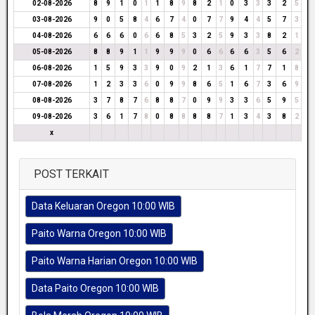
02-08-2026
8
9
1
0
1
1
8
9
8
2
1
0
3
3
3
2
5
03-08-2026
9
0
5
8
4
6
7
4
0
7
7
9
4
4
5
7
3
04-08-2026
6
6
6
0
6
6
8
5
3
2
5
9
3
3
8
2
1
05-08-2026
8
8
9
1
1
9
9
9
0
6
6
6
6
3
5
6
2
06-08-2026
1
5
9
3
3
9
0
9
2
1
3
6
1
7
7
1
8
07-08-2026
1
2
3
3
6
0
9
9
8
6
5
1
6
7
3
6
9
08-08-2026
3
7
8
7
6
8
8
7
0
9
9
3
3
6
5
9
5
09-08-2026
3
6
1
7
8
0
8
8
8
8
7
1
3
4
3
8
2
x
POST TERKAIT
Data Keluaran Oregon 10:00 WIB
Paito Warna Oregon 10:00 WIB
Paito Warna Harian Oregon 10:00 WIB
Data Paito Oregon 10:00 WIB