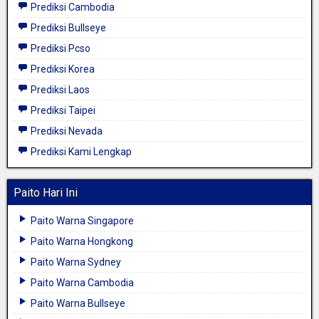
Prediksi Cambodia
Prediksi Bullseye
Prediksi Pcso
Prediksi Korea
Prediksi Laos
Prediksi Taipei
Prediksi Nevada
Prediksi Kami Lengkap
Paito Hari Ini
Paito Warna Singapore
Paito Warna Hongkong
Paito Warna Sydney
Paito Warna Cambodia
Paito Warna Bullseye