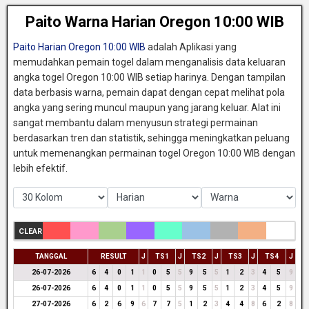
Paito Warna Harian Oregon 10:00 WIB
Paito Harian Oregon 10:00 WIB
adalah Aplikasi yang
memudahkan pemain togel dalam menganalisis data keluaran
angka togel Oregon 10:00 WIB setiap harinya. Dengan tampilan
data berbasis warna, pemain dapat dengan cepat melihat pola
angka yang sering muncul maupun yang jarang keluar. Alat ini
sangat membantu dalam menyusun strategi permainan
berdasarkan tren dan statistik, sehingga meningkatkan peluang
untuk memenangkan permainan togel Oregon 10:00 WIB dengan
lebih efektif.
CLEAR
TANGGAL
RESULT
J
TS1
J
TS2
J
TS3
J
TS4
J
26-07-2026
6
4
0
1
1
0
5
5
9
5
5
1
2
3
4
5
9
26-07-2026
6
4
0
1
1
0
5
5
9
5
5
1
2
3
4
5
9
27-07-2026
6
2
6
9
6
7
7
5
1
2
3
4
4
8
6
2
8