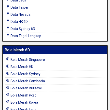
Data Laos
Data Taipei
Data Nevada
Data HK 6D
Data Sydney 6D
Data Togel Lengkap
Bola Merah 6D
Bola Merah Singapore
Bola Merah HK
Bola Merah Sydney
Bola Merah Cambodia
Bola Merah Bullseye
Bola Merah Pcso
Bola Merah Korea
Bola Merah Laos