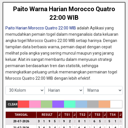
Paito Warna Harian Morocco Quatro
22:00 WIB
Paito Harian Morocco Quatro 22:00 WIB
adalah Aplikasi yang
memudahkan pemain togel dalam menganalisis data keluaran
angka togel Morocco Quatro 22:00 WIB setiap harinya. Dengan
tampilan data berbasis warna, pemain dapat dengan cepat
melihat pola angka yang sering muncul maupun yang jarang
keluar. Alat ini sangat membantu dalam menyusun strategi
permainan berdasarkan tren dan statistik, sehingga
meningkatkan peluang untuk memenangkan permainan togel
Morocco Quatro 22:00 WIB dengan lebih efektif.
CLEAR
TANGGAL
RESULT
J
TS1
J
TS2
J
TS3
J
TS4
J
20-07-2026
3
1
9
5
5
9
2
2
0
1
1
6
5
2
5
1
6
21-07-2026
2
6
2
4
6
0
7
7
6
6
3
1
4
5
1
6
7