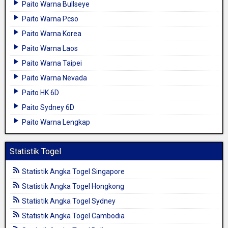
Paito Warna Bullseye
Paito Warna Pcso
Paito Warna Korea
Paito Warna Laos
Paito Warna Taipei
Paito Warna Nevada
Paito HK 6D
Paito Sydney 6D
Paito Warna Lengkap
Statistik Togel
Statistik Angka Togel Singapore
Statistik Angka Togel Hongkong
Statistik Angka Togel Sydney
Statistik Angka Togel Cambodia