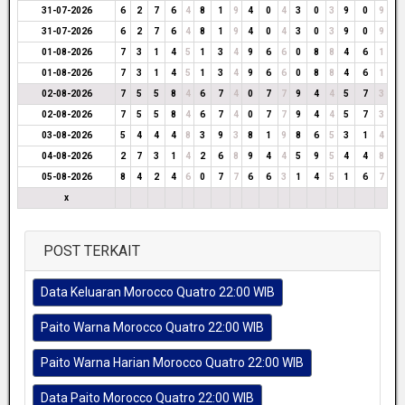
31-07-2026
6
2
7
6
4
8
1
9
4
0
4
3
0
3
9
0
9
31-07-2026
6
2
7
6
4
8
1
9
4
0
4
3
0
3
9
0
9
01-08-2026
7
3
1
4
5
1
3
4
9
6
6
0
8
8
4
6
1
01-08-2026
7
3
1
4
5
1
3
4
9
6
6
0
8
8
4
6
1
02-08-2026
7
5
5
8
4
6
7
4
0
7
7
9
4
4
5
7
3
02-08-2026
7
5
5
8
4
6
7
4
0
7
7
9
4
4
5
7
3
03-08-2026
5
4
4
4
8
3
9
3
8
1
9
8
6
5
3
1
4
04-08-2026
2
7
3
1
4
2
6
8
9
4
4
5
9
5
4
4
8
05-08-2026
8
4
2
4
6
0
7
7
6
6
3
1
4
5
1
6
7
x
POST TERKAIT
Data Keluaran Morocco Quatro 22:00 WIB
Paito Warna Morocco Quatro 22:00 WIB
Paito Warna Harian Morocco Quatro 22:00 WIB
Data Paito Morocco Quatro 22:00 WIB