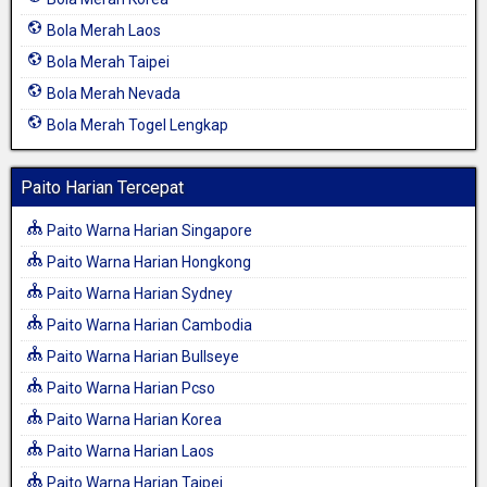
Bola Merah Laos
Bola Merah Taipei
Bola Merah Nevada
Bola Merah Togel Lengkap
Paito Harian Tercepat
Paito Warna Harian Singapore
Paito Warna Harian Hongkong
Paito Warna Harian Sydney
Paito Warna Harian Cambodia
Paito Warna Harian Bullseye
Paito Warna Harian Pcso
Paito Warna Harian Korea
Paito Warna Harian Laos
Paito Warna Harian Taipei