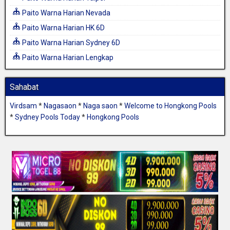
Paito Warna Harian Nevada
Paito Warna Harian HK 6D
Paito Warna Harian Sydney 6D
Paito Warna Harian Lengkap
Sahabat
Virdsam
*
Nagasaon
*
Naga saon
*
Welcome to Hongkong Pools
*
Sydney Pools Today
*
Hongkong Pools