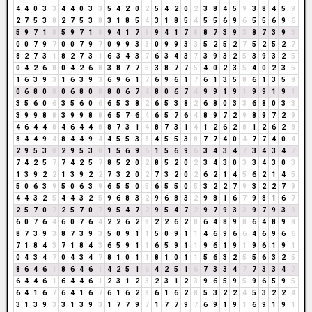
4
4
0
3
3
4
4
0
3
3
5
4
2
0
2
5
4
2
0
2
3
8
4
5
9
3
8
4
5
9
2
7
5
3
8
2
7
5
3
8
3
1
8
5
4
3
1
8
5
4
5
5
6
9
6
5
5
6
9
6
5
9
7
1
8
5
9
7
1
8
9
4
1
7
8
9
4
1
7
8
8
7
3
9
3
8
7
3
9
3
0
0
7
9
7
0
0
7
9
7
0
9
9
3
3
0
9
9
3
3
5
2
5
2
7
5
2
5
2
7
8
2
7
3
1
8
2
7
3
1
6
3
4
3
7
6
3
4
3
7
3
9
3
2
5
3
9
3
2
5
0
4
2
6
8
0
4
2
6
8
3
8
7
7
5
3
8
7
7
5
4
0
2
3
5
4
0
2
3
5
1
6
3
9
3
1
6
3
9
3
6
9
6
1
7
6
9
6
1
7
6
1
3
5
8
6
1
3
5
8
0
6
8
0
8
0
6
8
0
8
8
0
6
7
4
8
0
6
7
4
9
9
1
9
1
9
9
1
9
1
3
5
6
0
6
3
5
6
0
6
6
5
3
8
2
6
5
3
8
2
6
8
0
3
3
6
8
0
3
3
3
9
9
8
8
3
9
9
8
8
6
5
7
6
4
6
5
7
6
4
8
9
7
2
9
8
9
7
2
9
4
6
4
4
8
4
6
4
4
8
8
7
3
1
4
8
7
3
1
4
1
2
6
2
8
1
2
6
2
8
8
4
4
9
4
8
4
4
9
4
4
5
5
3
8
4
5
5
3
8
7
7
4
0
4
7
7
4
0
4
2
9
5
3
8
2
9
5
3
8
1
5
6
9
6
1
5
6
9
6
3
4
3
4
7
3
4
3
4
7
7
4
2
5
7
7
4
2
5
7
8
5
2
0
2
8
5
2
0
2
3
4
3
0
3
3
4
3
0
3
1
3
9
2
2
1
3
9
2
2
7
3
2
0
2
7
3
2
0
2
6
2
1
4
5
6
2
1
4
5
5
0
6
3
9
5
0
6
3
9
6
5
5
0
5
6
5
5
0
5
3
2
2
7
9
3
2
2
7
9
4
4
3
2
5
4
4
3
2
5
9
6
8
3
2
9
6
8
3
2
9
8
1
6
7
9
8
1
6
7
2
5
7
0
7
2
5
7
0
7
9
5
4
7
2
9
5
4
7
2
9
7
9
3
3
9
7
9
3
3
6
0
7
6
4
6
0
7
6
4
2
2
6
2
8
2
2
6
2
8
6
4
8
9
8
6
4
8
9
8
8
7
3
9
3
8
7
3
9
3
5
0
9
1
1
5
0
9
1
1
4
6
9
6
6
4
6
9
6
6
7
1
8
4
3
7
1
8
4
3
6
5
9
1
1
6
5
9
1
1
9
6
1
9
1
9
6
1
9
1
0
4
3
4
7
0
4
3
4
7
8
1
0
1
1
8
1
0
1
1
5
6
3
2
5
5
6
3
2
5
8
6
4
6
1
8
6
4
6
1
4
2
5
1
6
4
2
5
1
6
7
3
3
4
7
7
3
3
4
7
6
4
4
6
1
6
4
4
6
1
2
3
1
2
3
2
3
1
2
3
9
6
5
9
5
9
6
5
9
5
6
4
1
6
7
6
4
1
6
7
6
1
6
2
8
6
1
6
2
8
5
3
2
2
4
5
3
2
2
4
3
1
3
9
3
3
1
3
9
3
1
7
7
9
7
1
7
7
9
7
6
9
1
9
1
6
9
1
9
1