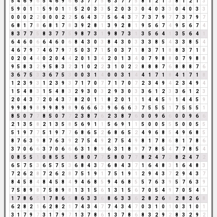
5
4
6
9
6
5
4
6
9
6
6
3
7
7
5
6
3
7
7
5
8
1
2
1
3
8
1
2
1
3
5
9
0
1
1
5
9
0
1
1
5
2
0
3
3
5
2
0
3
3
0
4
0
3
3
0
4
0
3
3
0
0
0
2
2
0
0
0
2
2
5
6
4
3
7
5
6
4
3
7
7
3
7
9
7
7
3
7
9
7
6
8
1
7
8
6
8
1
7
8
3
9
2
8
1
3
9
2
8
1
9
5
6
7
4
9
5
6
7
4
8
3
7
7
5
8
3
7
7
5
9
8
7
3
1
9
8
7
3
1
3
5
6
4
1
3
5
6
4
1
6
4
6
0
6
6
4
6
0
6
8
4
3
0
3
8
4
3
0
3
3
3
8
5
4
3
3
8
5
4
4
6
7
9
7
4
6
7
9
7
5
0
3
7
1
5
0
3
7
1
8
3
7
1
8
8
3
7
1
8
0
2
0
4
4
0
2
0
4
4
2
0
1
3
4
2
0
1
3
4
0
7
9
8
8
0
7
9
8
8
9
5
8
3
2
9
5
8
3
2
3
1
0
2
2
3
1
0
2
2
8
8
8
7
6
8
8
8
7
6
3
6
7
5
3
3
6
7
5
3
0
0
3
1
4
0
0
3
1
4
4
1
7
1
8
4
1
7
1
8
1
2
3
9
3
1
2
3
9
3
7
1
7
0
7
7
1
7
0
7
2
3
4
9
4
2
3
4
9
4
1
5
4
8
3
1
5
4
8
3
2
9
3
0
3
2
9
3
0
3
3
6
1
2
3
3
6
1
2
3
2
0
4
3
7
2
0
4
3
7
8
2
0
1
1
8
2
0
1
1
1
4
4
5
9
1
4
4
5
9
9
9
8
9
8
9
9
8
9
8
9
6
6
6
3
9
6
6
6
3
7
5
5
5
1
7
5
5
5
1
8
5
0
7
7
8
5
0
7
7
2
3
8
7
6
2
3
8
7
6
0
0
9
6
6
0
0
9
6
6
2
1
3
5
8
2
1
3
5
8
5
6
9
1
1
5
6
9
1
1
5
0
0
5
5
5
0
0
5
5
5
1
9
7
7
5
1
9
7
7
6
8
6
5
2
6
8
6
5
2
4
9
6
8
5
4
9
6
8
5
8
7
6
3
9
8
7
6
3
9
2
7
5
4
9
2
7
5
4
9
8
1
7
8
6
8
1
7
8
6
3
7
0
6
6
3
7
0
6
6
6
3
1
8
9
6
3
1
8
9
7
7
8
5
4
7
7
8
5
4
0
8
5
5
1
0
8
5
5
1
5
8
0
7
7
5
8
0
7
7
8
2
4
7
2
8
2
4
7
2
6
5
7
5
3
6
5
7
5
3
6
8
4
3
7
6
8
4
3
7
1
6
4
8
3
1
6
4
8
3
7
2
6
2
8
7
2
6
2
8
7
5
1
9
1
7
5
1
9
1
2
9
4
3
7
2
9
4
3
7
8
4
5
8
4
8
4
5
8
4
9
4
6
8
5
9
4
6
8
5
5
7
6
3
9
5
7
6
3
9
7
5
8
9
8
7
5
8
9
8
1
3
1
5
6
1
3
1
5
6
7
0
5
4
9
7
0
5
4
9
1
7
8
6
5
1
7
8
6
5
8
6
3
3
6
8
6
3
3
6
2
8
2
6
8
2
8
2
6
8
6
2
8
2
1
6
2
8
2
1
7
4
3
4
7
7
4
3
4
7
0
3
1
0
1
0
3
1
0
1
3
1
7
9
7
3
1
7
9
7
1
3
7
8
6
1
3
7
8
6
8
3
2
9
2
8
3
2
9
2