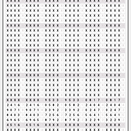
X
X
X
X
X
X
X
X
X
X
X
X
X
X
X
X
X
X
X
X
X
X
X
X
X
X
X
X
X
X
X
X
X
X
X
X
X
X
X
X
X
X
X
X
X
X
X
X
X
X
X
X
X
X
X
X
X
X
X
X
X
X
X
X
X
X
X
X
X
X
X
X
X
X
X
X
X
X
X
X
X
X
X
X
X
X
X
X
X
X
X
X
X
X
X
X
X
X
X
X
X
X
X
X
X
X
X
X
X
X
X
X
X
X
X
X
X
X
X
X
X
X
X
X
X
X
X
X
X
X
X
X
X
X
X
X
X
X
X
X
X
X
X
X
X
X
X
X
X
X
X
X
X
X
X
X
X
X
X
X
X
X
X
X
X
X
X
X
X
X
X
X
X
X
X
X
X
X
X
X
X
X
X
X
X
X
X
X
X
X
X
X
X
X
X
X
X
X
X
X
X
X
X
X
X
X
X
X
X
X
X
X
X
X
X
X
X
X
X
X
X
X
X
X
X
X
X
X
X
X
X
X
X
X
X
X
X
X
X
X
X
X
X
X
X
X
X
X
X
X
X
X
X
X
X
X
X
X
X
X
X
X
X
X
X
X
X
X
X
X
X
X
X
X
X
X
X
X
X
X
X
X
X
X
X
X
X
X
X
X
X
X
X
X
X
X
X
X
X
X
X
X
X
X
X
X
X
X
X
X
X
X
X
X
X
X
X
X
X
X
X
X
X
X
X
X
X
X
X
X
X
X
X
X
X
X
X
X
X
X
X
X
X
X
X
X
X
X
X
X
X
X
X
X
X
X
X
X
X
X
X
X
X
X
X
X
X
X
X
X
X
X
X
X
X
X
X
X
X
X
X
X
X
X
X
X
X
X
X
X
X
X
X
X
X
X
X
X
X
X
X
X
X
X
X
X
X
X
X
X
X
X
X
X
X
X
X
X
X
X
X
X
X
X
X
X
X
X
X
X
X
X
X
X
X
X
X
X
X
X
X
X
X
X
X
X
X
X
X
X
X
X
X
X
X
X
X
X
X
X
X
X
X
X
X
X
X
X
X
X
X
X
X
X
X
X
X
X
X
X
X
X
X
X
X
X
X
X
X
X
X
X
X
X
X
X
X
X
X
X
X
X
X
X
X
X
X
X
X
X
X
X
X
X
X
X
X
X
X
X
X
X
X
X
X
X
X
X
X
X
X
X
X
X
X
X
X
X
X
X
X
X
X
X
X
X
X
X
X
X
X
X
X
X
X
X
X
X
X
X
X
X
X
X
X
X
X
X
X
X
X
X
X
X
X
X
X
X
X
X
X
X
X
X
X
X
X
X
X
X
X
X
X
X
X
X
X
X
X
X
X
X
X
X
X
X
X
X
X
X
9
5
3
3
6
9
5
3
3
6
0
8
1
7
8
0
8
1
7
8
2
4
1
6
7
2
4
1
6
7
0
5
8
2
1
0
5
8
2
1
2
4
0
4
4
2
4
0
4
4
9
0
7
1
8
9
0
7
1
8
3
3
9
2
2
3
3
9
2
2
0
2
4
7
2
0
2
4
7
2
8
4
0
3
3
8
4
0
3
3
7
2
5
6
2
7
2
5
6
2
5
6
4
1
5
5
6
4
1
5
6
9
6
5
2
6
9
6
5
2
8
7
9
2
2
8
7
9
2
2
3
2
2
9
2
3
2
2
9
2
4
5
1
6
7
4
5
1
6
7
X
X
X
X
X
X
X
X
X
X
X
X
X
X
X
X
X
X
X
X
X
X
X
X
X
X
X
X
X
X
X
X
X
X
X
X
X
X
X
X
X
X
X
X
X
X
X
X
X
X