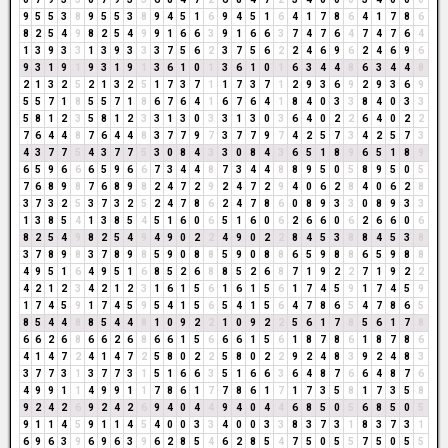
9
5
5
3
8
9
5
5
3
8
9
4
5
1
6
9
4
5
1
6
4
1
7
8
6
4
1
7
8
6
8
2
5
4
9
8
2
5
4
9
9
1
6
6
3
9
1
6
6
3
7
4
7
6
4
7
4
7
6
4
1
3
9
3
3
1
3
9
3
3
3
7
5
6
2
3
7
5
6
2
2
4
6
9
6
2
4
6
9
6
9
3
1
9
1
9
3
1
9
1
3
6
1
0
1
3
6
1
0
1
6
3
4
4
8
6
3
4
4
8
2
1
3
2
5
2
1
3
2
5
1
7
3
7
1
1
7
3
7
1
2
9
3
6
9
2
9
3
6
9
5
5
7
1
8
5
5
7
1
8
6
7
6
4
1
6
7
6
4
1
8
4
0
3
3
8
4
0
3
3
5
8
1
2
3
5
8
1
2
3
3
1
3
0
3
3
1
3
0
3
6
4
0
2
2
6
4
0
2
2
7
6
4
4
8
7
6
4
4
8
3
7
7
9
7
3
7
7
9
7
4
2
5
7
3
4
2
5
7
3
4
3
7
7
5
4
3
7
7
5
3
0
8
4
3
3
0
8
4
3
6
5
1
8
9
6
5
1
8
9
6
5
9
6
6
6
5
9
6
6
7
3
4
4
8
7
3
4
4
8
8
9
5
0
5
8
9
5
0
5
7
6
8
9
8
7
6
8
9
8
2
4
7
2
9
2
4
7
2
9
4
0
6
2
8
4
0
6
2
8
3
7
3
2
5
3
7
3
2
5
2
4
7
8
6
2
4
7
8
6
0
8
9
3
3
0
8
9
3
3
1
3
8
5
4
1
3
8
5
4
5
1
6
0
6
5
1
6
0
6
2
6
6
0
6
2
6
6
0
6
8
2
5
4
9
8
2
5
4
9
4
9
0
2
2
4
9
0
2
2
8
4
5
3
8
8
4
5
3
8
3
7
8
9
8
3
7
8
9
8
5
9
0
8
8
5
9
0
8
8
6
5
9
8
8
6
5
9
8
8
4
9
5
1
6
4
9
5
1
6
8
5
2
6
8
8
5
2
6
8
7
1
9
2
2
7
1
9
2
2
4
2
1
2
3
4
2
1
2
3
1
6
1
5
6
1
6
1
5
6
1
7
4
5
9
1
7
4
5
9
1
7
4
5
9
1
7
4
5
9
5
4
1
5
6
5
4
1
5
6
4
7
8
6
5
4
7
8
6
5
8
5
4
4
8
8
5
4
4
8
1
0
9
2
2
1
0
9
2
2
5
6
1
7
8
5
6
1
7
8
6
6
2
6
8
6
6
2
6
8
6
6
1
5
6
6
6
1
5
6
1
8
7
8
6
1
8
7
8
6
4
1
4
7
2
4
1
4
7
2
5
8
0
2
2
5
8
0
2
2
9
2
4
8
3
9
2
4
8
3
3
7
7
3
1
3
7
7
3
1
5
1
6
6
3
5
1
6
6
3
6
4
8
7
6
6
4
8
7
6
4
9
9
1
1
4
9
9
1
1
7
8
6
1
7
7
8
6
1
7
1
7
3
5
8
1
7
3
5
8
9
2
4
2
6
9
2
4
2
6
9
4
0
4
4
9
4
0
4
4
6
8
5
0
5
6
8
5
0
5
9
1
1
4
5
9
1
1
4
5
4
0
0
3
3
4
0
0
3
3
8
3
7
3
1
8
3
7
3
1
6
9
6
3
9
6
9
6
3
9
6
2
8
5
4
6
2
8
5
4
7
5
0
5
5
7
5
0
5
5