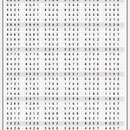
4
8
5
4
9
4
8
5
4
9
3
7
6
4
1
3
7
6
4
1
3
7
7
8
6
3
7
7
8
6
0
6
0
1
1
0
6
0
1
1
1
9
6
4
1
1
9
6
4
1
0
1
6
0
6
0
1
6
0
6
9
5
2
9
2
9
5
2
9
2
8
3
2
6
8
8
3
2
6
8
5
9
8
5
4
5
9
8
5
4
8
4
5
1
6
8
4
5
1
6
1
6
6
5
2
1
6
6
5
2
2
5
5
8
4
2
5
5
8
4
9
5
4
4
8
9
5
4
4
8
6
7
5
3
8
6
7
5
3
8
7
2
7
3
1
7
2
7
3
1
3
8
4
9
4
3
8
4
9
4
5
0
6
2
8
5
0
6
2
8
9
3
2
6
8
9
3
2
6
8
4
5
3
3
6
4
5
3
3
6
5
7
4
2
6
5
7
4
2
6
7
0
2
3
5
7
0
2
3
5
8
6
8
3
2
8
6
8
3
2
3
8
4
3
7
3
8
4
3
7
9
1
5
7
3
9
1
5
7
3
5
3
8
4
3
5
3
8
4
3
9
3
0
3
3
9
3
0
3
3
4
9
5
2
7
4
9
5
2
7
0
0
9
7
7
0
0
9
7
7
7
4
5
2
7
7
4
5
2
7
0
9
3
1
4
0
9
3
1
4
6
2
1
7
8
6
2
1
7
8
3
2
4
7
2
3
2
4
7
2
3
3
6
5
2
3
3
6
5
2
6
7
7
0
7
6
7
7
0
7
8
6
5
4
9
8
6
5
4
9
4
7
5
4
9
4
7
5
4
9
5
9
2
7
9
5
9
2
7
9
6
4
2
5
7
6
4
2
5
7
4
2
9
0
9
4
2
9
0
9
8
4
2
3
5
8
4
2
3
5
2
6
7
3
1
2
6
7
3
1
8
3
7
8
6
8
3
7
8
6
3
2
3
4
7
3
2
3
4
7
4
9
9
2
2
4
9
9
2
2
9
6
2
3
5
9
6
2
3
5
4
0
2
3
5
4
0
2
3
5
5
5
3
1
4
5
5
3
1
4
5
1
9
2
2
5
1
9
2
2
2
2
8
1
9
2
2
8
1
9
5
7
9
5
5
5
7
9
5
5
0
6
2
2
4
0
6
2
2
4
0
7
2
1
3
0
7
2
1
3
1
7
0
4
4
1
7
0
4
4
5
7
0
6
6
5
7
0
6
6
0
7
8
3
2
0
7
8
3
2
7
8
4
2
6
7
8
4
2
6
6
5
3
3
6
6
5
3
3
6
1
9
6
6
3
1
9
6
6
3
3
0
0
0
0
3
0
0
0
0
1
1
8
5
4
1
1
8
5
4
2
4
7
1
8
2
4
7
1
8
3
1
9
6
6
3
1
9
6
6
1
8
6
4
1
1
8
6
4
1
9
2
8
0
8
9
2
8
0
8
1
1
6
1
7
1
1
6
1
7
5
1
6
7
4
5
1
6
7
4
1
6
3
7
1
1
6
3
7
1
5
7
5
3
8
5
7
5
3
8
2
4
5
0
5
2
4
5
0
5
6
2
1
2
3
6
2
1
2
3
6
5
6
8
5
6
5
6
8
5
4
7
9
3
3
4
7
9
3
3
2
0
7
1
8
2
0
7
1
8
9
8
5
2
7
9
8
5
2
7
8
5
3
1
4
8
5
3
1
4
1
0
2
5
7
1
0
2
5
7
6
1
9
3
3
6
1
9
3
3
8
2
5
3
8
8
2
5
3
8
6
4
2
6
8
6
4
2
6
8
3
6
0
0
0
3
6
0
0
0
4
4
5
7
3
4
4
5
7
3