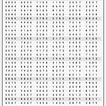
6
0
3
3
6
6
0
3
3
6
1
1
0
0
0
1
1
0
0
0
2
0
3
7
1
2
0
3
7
1
0
8
6
4
1
0
8
6
4
1
8
6
9
0
9
8
6
9
0
9
2
4
7
4
2
2
4
7
4
2
5
6
1
8
9
5
6
1
8
9
8
1
6
5
2
8
1
6
5
2
2
5
5
9
5
2
5
5
9
5
3
0
8
3
2
3
0
8
3
2
4
6
6
2
8
4
6
6
2
8
4
3
3
8
2
4
3
3
8
2
7
5
8
9
8
7
5
8
9
8
3
7
8
3
2
3
7
8
3
2
8
9
2
4
6
8
9
2
4
6
9
9
4
6
1
9
9
4
6
1
2
3
5
6
2
2
3
5
6
2
7
3
1
0
1
7
3
1
0
1
8
9
1
1
2
8
9
1
1
2
5
4
9
5
5
5
4
9
5
5
1
6
0
7
7
1
6
0
7
7
5
1
6
9
6
5
1
6
9
6
2
1
4
3
7
2
1
4
3
7
8
7
9
7
7
8
7
9
7
7
0
2
9
0
9
0
2
9
0
9
3
2
8
1
9
3
2
8
1
9
4
4
5
7
3
4
4
5
7
3
7
9
9
5
5
7
9
9
5
5
2
1
7
5
3
2
1
7
5
3
4
1
6
5
2
4
1
6
5
2
7
8
2
1
3
7
8
2
1
3
1
5
3
9
3
1
5
3
9
3
3
4
5
0
5
3
4
5
0
5
2
1
0
3
3
2
1
0
3
3
0
6
5
2
7
0
6
5
2
7
0
1
8
5
4
0
1
8
5
4
6
5
7
6
4
6
5
7
6
4
9
1
7
2
9
9
1
7
2
9
6
3
0
7
7
6
3
0
7
7
5
0
0
3
3
5
0
0
3
3
6
2
1
4
5
6
2
1
4
5
7
1
5
5
1
7
1
5
5
1
7
4
9
0
9
7
4
9
0
9
7
9
4
9
4
7
9
4
9
4
9
9
7
2
9
9
9
7
2
9
5
1
4
0
4
5
1
4
0
4
4
1
9
8
8
4
1
9
8
8
1
4
8
5
4
1
4
8
5
4
8
8
2
4
6
8
8
2
4
6
6
0
9
8
8
6
0
9
8
8
5
9
7
0
7
5
9
7
0
7
7
9
2
9
2
7
9
2
9
2
8
2
7
3
1
8
2
7
3
1
1
1
1
4
5
1
1
1
4
5
8
5
4
2
6
8
5
4
2
6
5
4
3
2
5
5
4
3
2
5
8
3
1
1
2
8
3
1
1
2
5
8
6
5
2
5
8
6
5
2
6
1
1
0
1
6
1
1
0
1
8
7
4
1
5
8
7
4
1
5
6
2
7
5
3
6
2
7
5
3
3
2
2
2
4
3
2
2
2
4
9
8
6
3
9
9
8
6
3
9
1
4
1
4
5
1
4
1
4
5
1
6
3
5
8
1
6
3
5
8
4
5
3
8
2
4
5
3
8
2
9
6
4
3
7
9
6
4
3
7
3
0
6
2
8
3
0
6
2
8
8
1
0
4
4
8
1
0
4
4
3
5
5
7
3
3
5
5
7
3
4
0
9
2
2
4
0
9
2
2
9
5
1
2
3
9
5
1
2
3
8
6
2
4
6
8
6
2
4
6
2
8
2
1
3
2
8
2
1
3
5
8
1
1
2
5
8
1
1
2
6
3
6
7
4
6
3
6
7
4
1
4
3
6
9
1
4
3
6
9
2
8
7
9
7
2
8
7
9
7