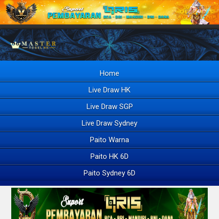
Home
Live Draw HK
Live Draw SGP
Live Draw Sydney
Paito Warna
Paito HK 6D
Paito Sydney 6D