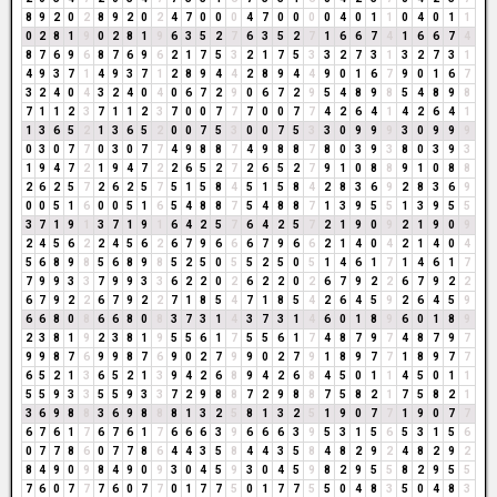
8
9
2
0
2
8
9
2
0
2
4
7
0
0
0
4
7
0
0
0
0
4
0
1
1
0
4
0
1
1
0
2
8
1
9
0
2
8
1
9
6
3
5
2
7
6
3
5
2
7
1
6
6
7
4
1
6
6
7
4
8
7
6
9
6
8
7
6
9
6
2
1
7
5
3
2
1
7
5
3
3
2
7
3
1
3
2
7
3
1
4
9
3
7
1
4
9
3
7
1
2
8
9
4
4
2
8
9
4
4
9
0
1
6
7
9
0
1
6
7
3
2
4
0
4
3
2
4
0
4
0
6
7
2
9
0
6
7
2
9
5
4
8
9
8
5
4
8
9
8
7
1
1
2
3
7
1
1
2
3
7
0
0
7
7
7
0
0
7
7
4
2
6
4
1
4
2
6
4
1
1
3
6
5
2
1
3
6
5
2
0
0
7
5
3
0
0
7
5
3
3
0
9
9
9
3
0
9
9
9
0
3
0
7
7
0
3
0
7
7
4
9
8
8
7
4
9
8
8
7
8
0
3
9
3
8
0
3
9
3
1
9
4
7
2
1
9
4
7
2
2
6
5
2
7
2
6
5
2
7
9
1
0
8
8
9
1
0
8
8
2
6
2
5
7
2
6
2
5
7
5
1
5
8
4
5
1
5
8
4
2
8
3
6
9
2
8
3
6
9
0
0
5
1
6
0
0
5
1
6
5
4
8
8
7
5
4
8
8
7
1
3
9
5
5
1
3
9
5
5
3
7
1
9
1
3
7
1
9
1
6
4
2
5
7
6
4
2
5
7
2
1
9
0
9
2
1
9
0
9
2
4
5
6
2
2
4
5
6
2
6
7
9
6
6
6
7
9
6
6
2
1
4
0
4
2
1
4
0
4
5
6
8
9
8
5
6
8
9
8
5
2
5
0
5
5
2
5
0
5
1
4
6
1
7
1
4
6
1
7
7
9
9
3
3
7
9
9
3
3
6
2
2
0
2
6
2
2
0
2
6
7
9
2
2
6
7
9
2
2
6
7
9
2
2
6
7
9
2
2
7
1
8
5
4
7
1
8
5
4
2
6
4
5
9
2
6
4
5
9
6
6
8
0
8
6
6
8
0
8
3
7
3
1
4
3
7
3
1
4
6
0
1
8
9
6
0
1
8
9
2
3
8
1
9
2
3
8
1
9
5
5
6
1
7
5
5
6
1
7
4
8
7
9
7
4
8
7
9
7
9
9
8
7
6
9
9
8
7
6
9
0
2
7
9
9
0
2
7
9
1
8
9
7
7
1
8
9
7
7
6
5
2
1
3
6
5
2
1
3
9
4
2
6
8
9
4
2
6
8
4
5
0
1
1
4
5
0
1
1
5
5
9
3
3
5
5
9
3
3
7
2
9
8
8
7
2
9
8
8
7
5
8
2
1
7
5
8
2
1
3
6
9
8
8
3
6
9
8
8
8
1
3
2
5
8
1
3
2
5
1
9
0
7
7
1
9
0
7
7
6
7
6
1
7
6
7
6
1
7
6
6
6
3
9
6
6
6
3
9
5
3
1
5
6
5
3
1
5
6
0
7
7
8
6
0
7
7
8
6
4
4
3
5
8
4
4
3
5
8
4
8
2
9
2
4
8
2
9
2
8
4
9
0
9
8
4
9
0
9
3
0
4
5
9
3
0
4
5
9
8
2
9
5
5
8
2
9
5
5
7
6
0
7
7
7
6
0
7
7
0
1
7
7
5
0
1
7
7
5
5
0
4
8
3
5
0
4
8
3