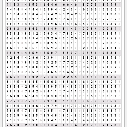
4
1
5
3
8
4
1
5
3
8
6
6
4
6
1
6
6
4
6
1
8
7
7
9
7
8
7
7
9
7
4
4
4
4
8
4
4
4
4
8
2
4
0
4
4
2
4
0
4
4
6
3
6
6
3
6
3
6
6
3
9
3
0
4
4
9
3
0
4
4
3
2
4
2
6
3
2
4
2
6
3
1
3
0
3
3
1
3
0
3
8
8
9
7
7
8
8
9
7
7
7
4
0
9
9
7
4
0
9
9
7
7
6
2
8
7
7
6
2
8
4
8
6
7
4
4
8
6
7
4
5
4
9
6
6
5
4
9
6
6
4
9
3
9
3
4
9
3
9
3
0
8
6
3
9
0
8
6
3
9
5
1
4
9
4
5
1
4
9
4
0
0
3
4
7
0
0
3
4
7
8
5
1
2
3
8
5
1
2
3
7
8
3
4
7
7
8
3
4
7
7
8
5
7
3
7
8
5
7
3
0
4
7
4
2
0
4
7
4
2
5
3
2
6
8
5
3
2
6
8
0
7
7
2
9
0
7
7
2
9
3
8
6
2
8
3
8
6
2
8
3
8
9
5
5
3
8
9
5
5
7
3
8
6
5
7
3
8
6
5
4
6
6
1
7
4
6
6
1
7
8
5
9
3
3
8
5
9
3
3
2
1
8
1
9
2
1
8
1
9
4
5
5
9
5
4
5
5
9
5
5
5
0
7
7
5
5
0
7
7
9
5
3
1
4
9
5
3
1
4
4
2
8
6
5
4
2
8
6
5
0
3
9
1
1
0
3
9
1
1
3
8
7
6
4
3
8
7
6
4
9
1
1
2
3
9
1
1
2
3
7
7
2
5
7
7
7
2
5
7
4
0
2
5
7
4
0
2
5
7
7
8
0
8
8
7
8
0
8
8
9
5
2
7
9
9
5
2
7
9
7
4
5
2
7
7
4
5
2
7
7
9
5
7
3
7
9
5
7
3
5
4
6
5
2
5
4
6
5
2
8
1
7
8
6
8
1
7
8
6
5
6
0
2
2
5
6
0
2
2
2
2
4
4
8
2
2
4
4
8
1
8
3
5
8
1
8
3
5
8
8
1
4
5
9
8
1
4
5
9
8
5
6
3
9
8
5
6
3
9
6
1
2
4
6
6
1
2
4
6
2
8
5
4
9
2
8
5
4
9
9
4
9
5
5
9
4
9
5
5
9
1
2
5
7
9
1
2
5
7
7
9
4
2
6
7
9
4
2
6
7
4
1
1
2
7
4
1
1
2
0
5
5
3
8
0
5
5
3
8
6
6
4
3
7
6
6
4
3
7
8
8
3
8
2
8
8
3
8
2
3
0
6
9
6
3
0
6
9
6
7
7
2
1
3
7
7
2
1
3
9
9
1
8
9
9
9
1
8
9
9
6
5
0
5
9
6
5
0
5
5
1
8
6
5
5
1
8
6
5
0
9
7
9
7
0
9
7
9
7
6
5
0
3
3
6
5
0
3
3
7
8
1
5
6
7
8
1
5
6
7
8
5
1
6
7
8
5
1
6
1
3
3
4
7
1
3
3
4
7
6
5
2
5
7
6
5
2
5
7
8
3
4
8
3
8
3
4
8
3
0
1
3
3
6
0
1
3
3
6
7
3
5
1
6
7
3
5
1
6
9
9
4
1
5
9
9
4
1
5
4
4
9
9
9
4
4
9
9
9
2
6
7
8
6
2
6
7
8
6
0
1
3
4
7
0
1
3
4
7
2
1
7
3
1
2
1
7
3
1