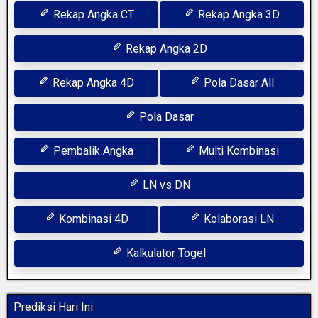
Rekap Angka CT
Rekap Angka 3D
Rekap Angka 2D
Rekap Angka 4D
Pola Dasar All
Pola Dasar
Pembalik Angka
Multi Kombinasi
LN vs DN
Kombinasi 4D
Kolaborasi LN
Kalkulator Togel
Prediksi Hari Ini