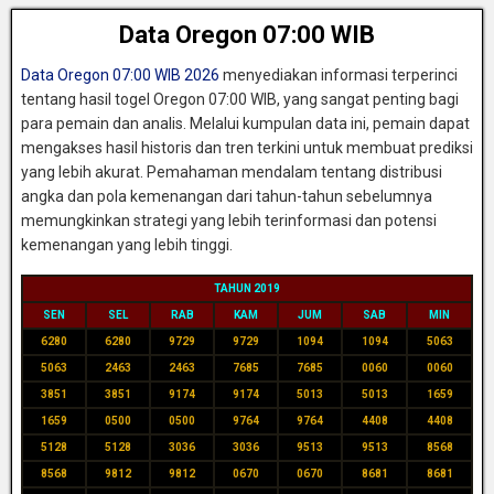
Data Oregon 07:00 WIB
Data Oregon 07:00 WIB 2026
menyediakan informasi terperinci
tentang hasil togel Oregon 07:00 WIB, yang sangat penting bagi
para pemain dan analis. Melalui kumpulan data ini, pemain dapat
mengakses hasil historis dan tren terkini untuk membuat prediksi
yang lebih akurat. Pemahaman mendalam tentang distribusi
angka dan pola kemenangan dari tahun-tahun sebelumnya
memungkinkan strategi yang lebih terinformasi dan potensi
kemenangan yang lebih tinggi.
TAHUN 2019
SEN
SEL
RAB
KAM
JUM
SAB
MIN
6280
6280
9729
9729
1094
1094
5063
5063
2463
2463
7685
7685
0060
0060
3851
3851
9174
9174
5013
5013
1659
1659
0500
0500
9764
9764
4408
4408
5128
5128
3036
3036
9513
9513
8568
8568
9812
9812
0670
0670
8681
8681